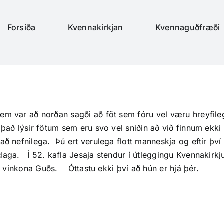
Forsíða
Kvennakirkjan
Kvennaguðfræði
em var að norðan sagði að föt sem fóru vel væru hreyfileg
það lýsir fötum sem eru svo vel sniðin að við finnum ekki
ð nefnilega. Þú ert verulega flott manneskja og eftir því 
aga. Í 52. kafla Jesaja stendur í útleggingu Kvennakirkj
ín, vinkona Guðs. Óttastu ekki því að hún er hjá þér.