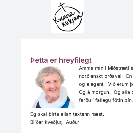
Skip
to
content
Þetta er hreyfilegt
Amma mín í Miðstræti s
norðlenskt orðaval. En 
og elegant. Við erum þa
Og á morgun. Og alla d
farðu í fallegu fötin þ
Ég skal birta allan textann næst.
Blíðar kveðjur, Auður