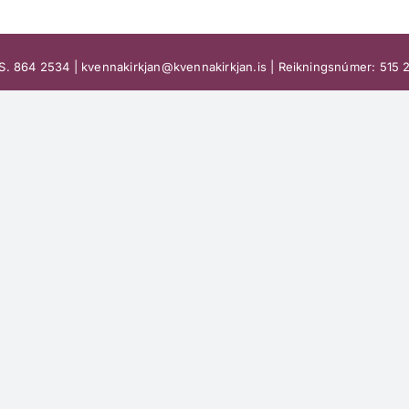
k | S. 864 2534 | kvennakirkjan@kvennakirkjan.is | Reikningsnúmer: 515