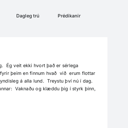
Dagleg trú
Prédikanir
. Ég veit ekki hvort það er sérlega
 fyrir þeim en finnum hvað við erum flottar
yndisleg á alla lund. Treystu því nú í dag.
unnar: Vaknaðu og klæddu þig í styrk þinn,